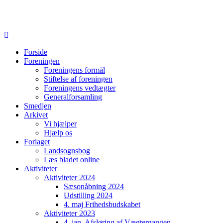
Forside
Foreningen
Foreningens formål
Stiftelse af foreningen
Foreningens vedtægter
Generalforsamling
Smedjen
Arkivet
Vi hjælper
Hjælp os
Forlaget
Landsognsbog
Læs bladet online
Aktiviteter
Aktiviteter 2024
Sæsonåbning 2024
Udstilling 2024
4. maj Frihedsbudskabet
Aktiviteter 2023
4. jan. Afsløring af Vægtergangen