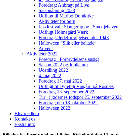
Foredrag: Anbragt på Livø
Sæsonåbning 2023
Udflugt til Maribo Domkirke
Aktiviteter for børn
Jazzfestival i Slangerup og i Smedjehaven
Udflugt Holmegård Værk
Foredrag: Jødeforfølgelsen okt. 1943
Halloween ”Slik eller ballade”
Advent
Aktiviteter 2022
Foredrag - Forbrydelsens ansigt
Sæson 2022 og Jubilæum
Udstilling 2022
4. maj 2022
Foredrag 17. maj 2022
Udflugt til Dyrehøj Vingård på Røsnæs
Foredrag 13. september 2022
Tur - i jødernes fodspor 25. september 2022
Foredrag den 18. oktober 2022
Halloween 2022
Bliv medlem
Kontakt os
Ekstra info
Billeder fra foredraget med Peter Birkelund den 17. maj