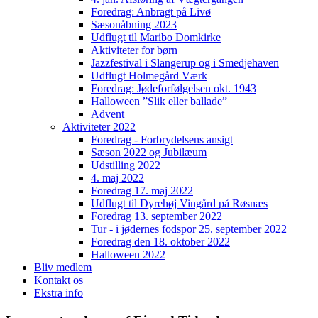
Foredrag: Anbragt på Livø
Sæsonåbning 2023
Udflugt til Maribo Domkirke
Aktiviteter for børn
Jazzfestival i Slangerup og i Smedjehaven
Udflugt Holmegård Værk
Foredrag: Jødeforfølgelsen okt. 1943
Halloween ”Slik eller ballade”
Advent
Aktiviteter 2022
Foredrag - Forbrydelsens ansigt
Sæson 2022 og Jubilæum
Udstilling 2022
4. maj 2022
Foredrag 17. maj 2022
Udflugt til Dyrehøj Vingård på Røsnæs
Foredrag 13. september 2022
Tur - i jødernes fodspor 25. september 2022
Foredrag den 18. oktober 2022
Halloween 2022
Bliv medlem
Kontakt os
Ekstra info