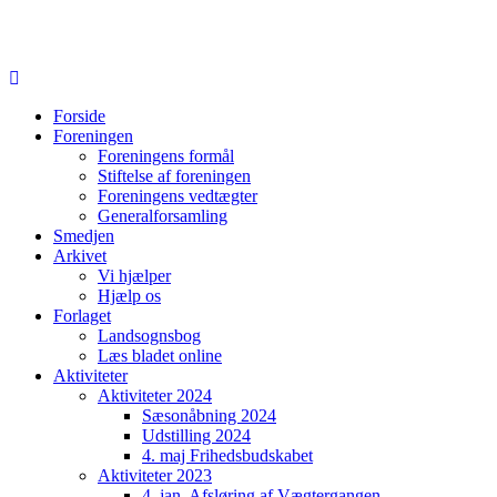
Forside
Foreningen
Foreningens formål
Stiftelse af foreningen
Foreningens vedtægter
Generalforsamling
Smedjen
Arkivet
Vi hjælper
Hjælp os
Forlaget
Landsognsbog
Læs bladet online
Aktiviteter
Aktiviteter 2024
Sæsonåbning 2024
Udstilling 2024
4. maj Frihedsbudskabet
Aktiviteter 2023
4. jan. Afsløring af Vægtergangen