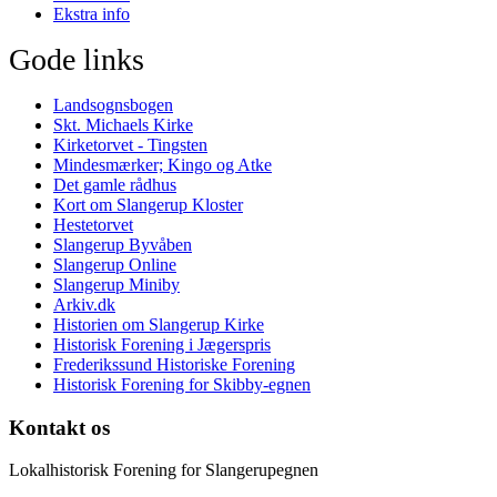
Ekstra info
Gode links
Landsognsbogen
Skt. Michaels Kirke
Kirketorvet - Tingsten
Mindesmærker; Kingo og Atke
Det gamle rådhus
Kort om Slangerup Kloster
Hestetorvet
Slangerup Byvåben
Slangerup Online
Slangerup Miniby
Arkiv.dk
Historien om Slangerup Kirke
Historisk Forening i Jægerspris
Frederikssund Historiske Forening
Historisk Forening for Skibby-egnen
Kontakt os
Lokalhistorisk Forening for Slangerupegnen