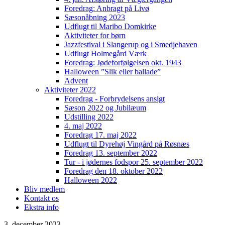
Foredrag: Anbragt på Livø
Sæsonåbning 2023
Udflugt til Maribo Domkirke
Aktiviteter for børn
Jazzfestival i Slangerup og i Smedjehaven
Udflugt Holmegård Værk
Foredrag: Jødeforfølgelsen okt. 1943
Halloween ”Slik eller ballade”
Advent
Aktiviteter 2022
Foredrag - Forbrydelsens ansigt
Sæson 2022 og Jubilæum
Udstilling 2022
4. maj 2022
Foredrag 17. maj 2022
Udflugt til Dyrehøj Vingård på Røsnæs
Foredrag 13. september 2022
Tur - i jødernes fodspor 25. september 2022
Foredrag den 18. oktober 2022
Halloween 2022
Bliv medlem
Kontakt os
Ekstra info
3. december 2023