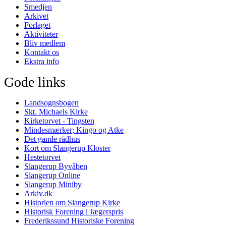
Smedjen
Arkivet
Forlaget
Aktiviteter
Bliv medlem
Kontakt os
Ekstra info
Gode links
Landsognsbogen
Skt. Michaels Kirke
Kirketorvet - Tingsten
Mindesmærker; Kingo og Atke
Det gamle rådhus
Kort om Slangerup Kloster
Hestetorvet
Slangerup Byvåben
Slangerup Online
Slangerup Miniby
Arkiv.dk
Historien om Slangerup Kirke
Historisk Forening i Jægerspris
Frederikssund Historiske Forening