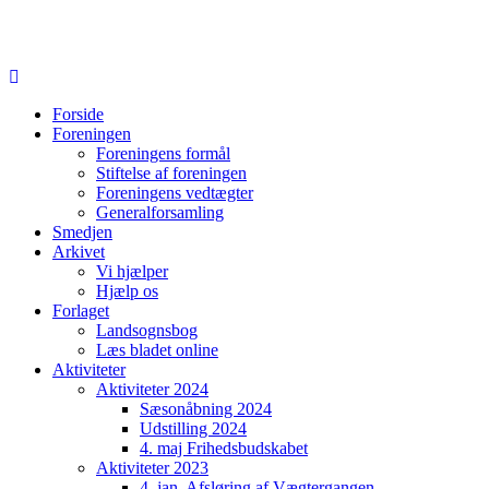
Forside
Foreningen
Foreningens formål
Stiftelse af foreningen
Foreningens vedtægter
Generalforsamling
Smedjen
Arkivet
Vi hjælper
Hjælp os
Forlaget
Landsognsbog
Læs bladet online
Aktiviteter
Aktiviteter 2024
Sæsonåbning 2024
Udstilling 2024
4. maj Frihedsbudskabet
Aktiviteter 2023
4. jan. Afsløring af Vægtergangen