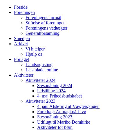
Forside
Foreningen
Foreningens formål
Stiftelse af foreningen
Foreningens vedtægter
Generalforsamling
Smedjen
Arkivet
Vi hjælper
Hjælp os
Forlaget
Landsognsbog
Læs bladet online
Aktiviteter
Aktiviteter 2024
Sæsonåbning 2024
Udstilling 2024
4. maj Frihedsbudskabet
Aktiviteter 2023
4. jan. Afsløring af Vægtergangen
Foredrag: Anbragt på Livø
Sæsonåbning 2023
Udflugt til Maribo Domkirke
Aktiviteter for børn