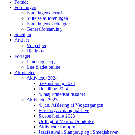
Forside
Foreningen
Foreningens formål
Stiftelse af foreningen
Foreningens vedtægter
Generalforsamling
Smedjen
Arkivet
Vi hjælper
Hjælp os
Forlaget
Landsognsbog
Læs bladet online
Aktiviteter
Aktiviteter 2024
Sæsonåbning 2024
Udstilling 2024
4. maj Frihedsbudskabet
Aktiviteter 2023
4. jan. Afsløring af Vægtergangen
Foredrag: Anbragt på Livø
Sæsonåbning 2023
Udflugt til Maribo Domkirke
Aktiviteter for børn
Jazzfestival i Slangerup og i Smedjehaven