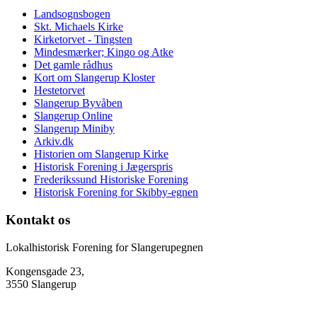
Landsognsbogen
Skt. Michaels Kirke
Kirketorvet - Tingsten
Mindesmærker; Kingo og Atke
Det gamle rådhus
Kort om Slangerup Kloster
Hestetorvet
Slangerup Byvåben
Slangerup Online
Slangerup Miniby
Arkiv.dk
Historien om Slangerup Kirke
Historisk Forening i Jægerspris
Frederikssund Historiske Forening
Historisk Forening for Skibby-egnen
Kontakt os
Lokalhistorisk Forening for Slangerupegnen
Kongensgade 23,
3550 Slangerup