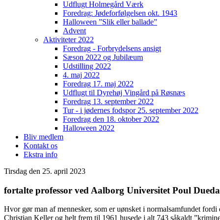
Udflugt Holmegård Værk
Foredrag: Jødeforfølgelsen okt. 1943
Halloween ”Slik eller ballade”
Advent
Aktiviteter 2022
Foredrag - Forbrydelsens ansigt
Sæson 2022 og Jubilæum
Udstilling 2022
4. maj 2022
Foredrag 17. maj 2022
Udflugt til Dyrehøj Vingård på Røsnæs
Foredrag 13. september 2022
Tur - i jødernes fodspor 25. september 2022
Foredrag den 18. oktober 2022
Halloween 2022
Bliv medlem
Kontakt os
Ekstra info
Tirsdag den 25. april 2023
fortalte professor ved Aalborg Universitet Poul Due
Hvor gør man af mennesker, som er uønsket i normalsamfundet fordi de 
Christian Keller og helt frem til 1961 husede i alt 743 såkaldt ”kri