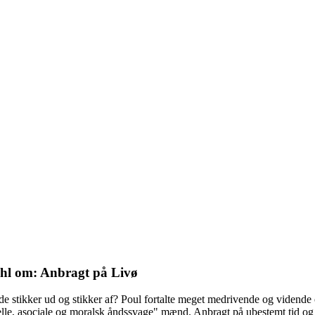
dahl om: Anbragt på Livø
stikker ud og stikker af? Poul fortalte meget medrivende og vidende om
minelle, asociale og moralsk åndssvage" mænd. Anbragt på ubestemt tid