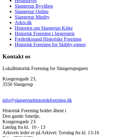
Hestetorvet
Slangerup Byvåben
Slangerup Online
Slangerup Miniby
Arkiv.dk
Historien om Slangerup Kirke
Historisk Forening i Jægerspris
Frederikssund Historiske Forening
Historisk Forening for Skibby-egnen
Kontakt os
Lokalhistorisk Forening for Slangerupegnen
Kongensgade 23,
3550 Slangerup
info@slangeruphistoriskforening.dk
Historisk Forening holder åbent i
Den gamle Smedje,
Kongensgade 23:
Lørdag fra kl. 10 - 13
Arkivets leder er på Arkivet: Torsdag fra kl. 13-16