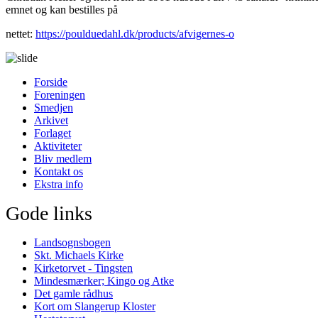
emnet og kan bestilles på
nettet:
https://poulduedahl.dk/products/afvigernes-o
Forside
Foreningen
Smedjen
Arkivet
Forlaget
Aktiviteter
Bliv medlem
Kontakt os
Ekstra info
Gode links
Landsognsbogen
Skt. Michaels Kirke
Kirketorvet - Tingsten
Mindesmærker; Kingo og Atke
Det gamle rådhus
Kort om Slangerup Kloster