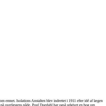
 emnet. Isolations Anstalten blev indrettet i 1911 efter idé af lægen
 og på overlægens nåde. Poul Duedahl har også udgivet en bog om