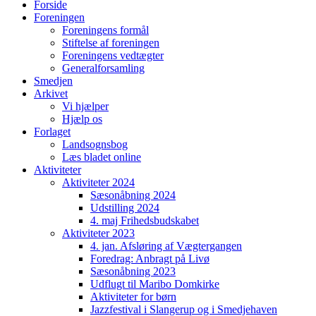
Forside
Foreningen
Foreningens formål
Stiftelse af foreningen
Foreningens vedtægter
Generalforsamling
Smedjen
Arkivet
Vi hjælper
Hjælp os
Forlaget
Landsognsbog
Læs bladet online
Aktiviteter
Aktiviteter 2024
Sæsonåbning 2024
Udstilling 2024
4. maj Frihedsbudskabet
Aktiviteter 2023
4. jan. Afsløring af Vægtergangen
Foredrag: Anbragt på Livø
Sæsonåbning 2023
Udflugt til Maribo Domkirke
Aktiviteter for børn
Jazzfestival i Slangerup og i Smedjehaven