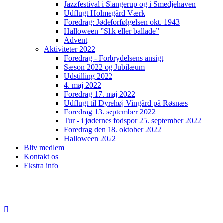
Jazzfestival i Slangerup og i Smedjehaven
Udflugt Holmegård Værk
Foredrag: Jødeforfølgelsen okt. 1943
Halloween ”Slik eller ballade”
Advent
Aktiviteter 2022
Foredrag - Forbrydelsens ansigt
Sæson 2022 og Jubilæum
Udstilling 2022
4. maj 2022
Foredrag 17. maj 2022
Udflugt til Dyrehøj Vingård på Røsnæs
Foredrag 13. september 2022
Tur - i jødernes fodspor 25. september 2022
Foredrag den 18. oktober 2022
Halloween 2022
Bliv medlem
Kontakt os
Ekstra info