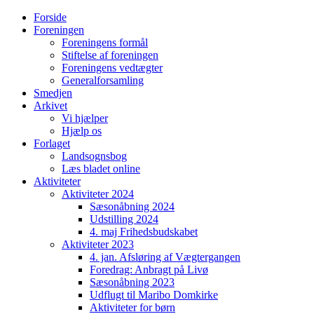
Forside
Foreningen
Foreningens formål
Stiftelse af foreningen
Foreningens vedtægter
Generalforsamling
Smedjen
Arkivet
Vi hjælper
Hjælp os
Forlaget
Landsognsbog
Læs bladet online
Aktiviteter
Aktiviteter 2024
Sæsonåbning 2024
Udstilling 2024
4. maj Frihedsbudskabet
Aktiviteter 2023
4. jan. Afsløring af Vægtergangen
Foredrag: Anbragt på Livø
Sæsonåbning 2023
Udflugt til Maribo Domkirke
Aktiviteter for børn