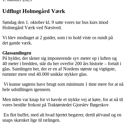
Udflugt Holmegård Værk
Søndag den 1. oktober kl. 9 satte vores tur bus kurs imod
Holmegård Værk ved Næstved.
Vi blev modtaget at 2 guider, som i to hold viste os rundt på
det gamle værk.
Glassamlingen
På hylder, der tårner sig imponerende syv meter op i luften og
40 meter i bredden, står du her overfor 200 års historie – fortalt i
glas. Samlingen her, der er en af Nordens største og vigtigste,
rummer mere end 40.000 unikke stykker glas.
Vi kunne sagtens have brugt som minimum 1 time mere for at nå
hele udstillingen igennem.
Men tiden var knap for vi havde et stykke vej at køre, for at nå til
vores bestilte frokost på Traktørstedet Gjorslev Bøgeskov
En flot buffet, med alt hvad hjertet begærer, dertil øl/vand og en
snaps skænket lige til rælingen.