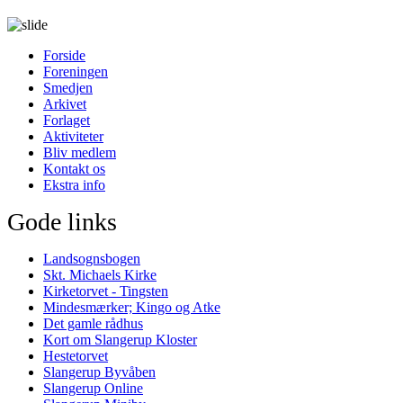
Forside
Foreningen
Smedjen
Arkivet
Forlaget
Aktiviteter
Bliv medlem
Kontakt os
Ekstra info
Gode links
Landsognsbogen
Skt. Michaels Kirke
Kirketorvet - Tingsten
Mindesmærker; Kingo og Atke
Det gamle rådhus
Kort om Slangerup Kloster
Hestetorvet
Slangerup Byvåben
Slangerup Online