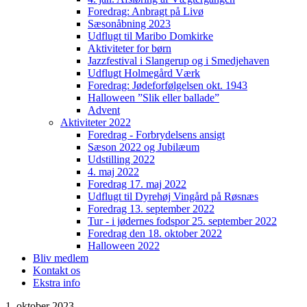
Foredrag: Anbragt på Livø
Sæsonåbning 2023
Udflugt til Maribo Domkirke
Aktiviteter for børn
Jazzfestival i Slangerup og i Smedjehaven
Udflugt Holmegård Værk
Foredrag: Jødeforfølgelsen okt. 1943
Halloween ”Slik eller ballade”
Advent
Aktiviteter 2022
Foredrag - Forbrydelsens ansigt
Sæson 2022 og Jubilæum
Udstilling 2022
4. maj 2022
Foredrag 17. maj 2022
Udflugt til Dyrehøj Vingård på Røsnæs
Foredrag 13. september 2022
Tur - i jødernes fodspor 25. september 2022
Foredrag den 18. oktober 2022
Halloween 2022
Bliv medlem
Kontakt os
Ekstra info
1. oktober 2023