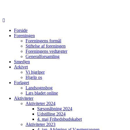
Forside
Foreningen
Foreningens formål
Stiftelse af foreningen
Foreningens vedtægter
Generalforsamling
Smedjen
Arkivet
Vi hjælper
Hjælp os
Forlaget
Landsognsbog
Læs bladet online
Aktiviteter
Aktiviteter 2024
Sæsonåbning 2024
Udstilling 2024
4. maj Frihedsbudskabet
Aktiviteter 2023
4. jan. Afsløring af Vægtergangen