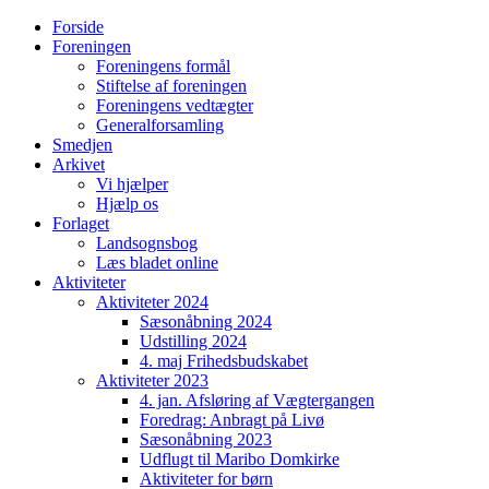
Forside
Foreningen
Foreningens formål
Stiftelse af foreningen
Foreningens vedtægter
Generalforsamling
Smedjen
Arkivet
Vi hjælper
Hjælp os
Forlaget
Landsognsbog
Læs bladet online
Aktiviteter
Aktiviteter 2024
Sæsonåbning 2024
Udstilling 2024
4. maj Frihedsbudskabet
Aktiviteter 2023
4. jan. Afsløring af Vægtergangen
Foredrag: Anbragt på Livø
Sæsonåbning 2023
Udflugt til Maribo Domkirke
Aktiviteter for børn