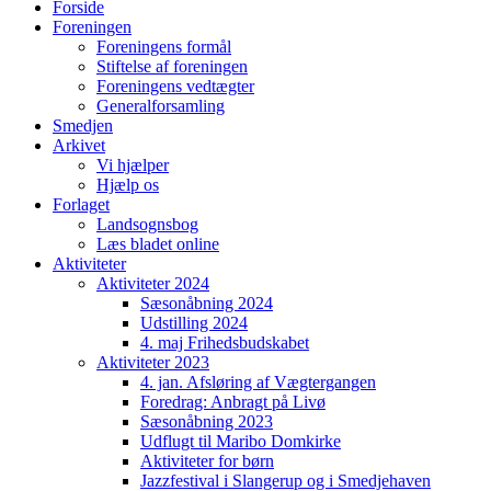
Forside
Foreningen
Foreningens formål
Stiftelse af foreningen
Foreningens vedtægter
Generalforsamling
Smedjen
Arkivet
Vi hjælper
Hjælp os
Forlaget
Landsognsbog
Læs bladet online
Aktiviteter
Aktiviteter 2024
Sæsonåbning 2024
Udstilling 2024
4. maj Frihedsbudskabet
Aktiviteter 2023
4. jan. Afsløring af Vægtergangen
Foredrag: Anbragt på Livø
Sæsonåbning 2023
Udflugt til Maribo Domkirke
Aktiviteter for børn
Jazzfestival i Slangerup og i Smedjehaven