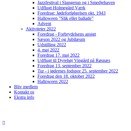
Jazzfestival i Slangerup og i Smedjehaven
Udflugt Holmegård Værk
Foredrag: Jødeforfølgelsen okt. 1943
Halloween ”Slik eller ballade”
Advent
Aktiviteter 2022
Foredrag - Forbrydelsens ansigt
Sæson 2022 og Jubilæum
Udstilling 2022
4. maj 2022
Foredrag 17. maj 2022
Udflugt til Dyrehøj Vingård på Røsnæs
Foredrag 13. september 2022
Tur - i jødernes fodspor 25. september 2022
Foredrag den 18. oktober 2022
Halloween 2022
Bliv medlem
Kontakt os
Ekstra info