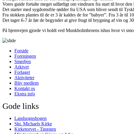
Vores guide fortalte meget udførligt om vindruen fra start til hvor de
Det starter med sygdomsfrie rødder fra USA som bliver sendt til Tysk
Fra stokken plantes til de er 3 år kaldes de for ”babyer”. Fra 3 år til 
Det tager 6-7 år før de begynder at give frugt til brygning af vin og 30
På hjemvejen gjorde vi holdt ved Munkholmbroens ishus hvor vi smovs
Forside
Foreningen
Smedjen
Arkivet
Forlaget
Aktiviteter
Bliv medlem
Kontakt os
Ekstra info
Gode links
Landsognsbogen
Skt. Michaels Kirke
Kirketorvet - Tingsten