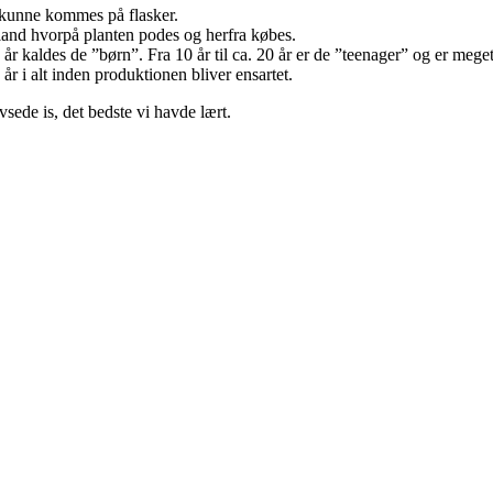
n kunne kommes på flasker.
land hvorpå planten podes og herfra købes.
10 år kaldes de ”børn”. Fra 10 år til ca. 20 år er de ”teenager” og er meg
 år i alt inden produktionen bliver ensartet.
ede is, det bedste vi havde lært.