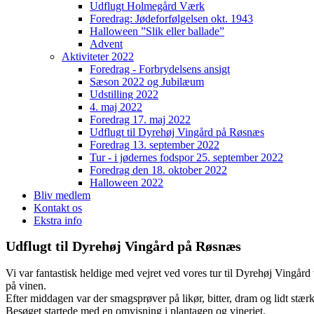
Udflugt Holmegård Værk
Foredrag: Jødeforfølgelsen okt. 1943
Halloween ”Slik eller ballade”
Advent
Aktiviteter 2022
Foredrag - Forbrydelsens ansigt
Sæson 2022 og Jubilæum
Udstilling 2022
4. maj 2022
Foredrag 17. maj 2022
Udflugt til Dyrehøj Vingård på Røsnæs
Foredrag 13. september 2022
Tur - i jødernes fodspor 25. september 2022
Foredrag den 18. oktober 2022
Halloween 2022
Bliv medlem
Kontakt os
Ekstra info
Udflugt til Dyrehøj Vingård på Røsnæs
Vi var fantastisk heldige med vejret ved vores tur til Dyrehøj Vingå
på vinen.
Efter middagen var der smagsprøver på likør, bitter, dram og lidt stærk
Besøget startede med en omvisning i plantagen og vineriet.