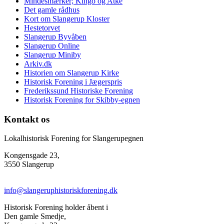
Mindesmærker; Kingo og Atke
Det gamle rådhus
Kort om Slangerup Kloster
Hestetorvet
Slangerup Byvåben
Slangerup Online
Slangerup Miniby
Arkiv.dk
Historien om Slangerup Kirke
Historisk Forening i Jægerspris
Frederikssund Historiske Forening
Historisk Forening for Skibby-egnen
Kontakt os
Lokalhistorisk Forening for Slangerupegnen
Kongensgade 23,
3550 Slangerup
info@slangeruphistoriskforening.dk
Historisk Forening holder åbent i
Den gamle Smedje,