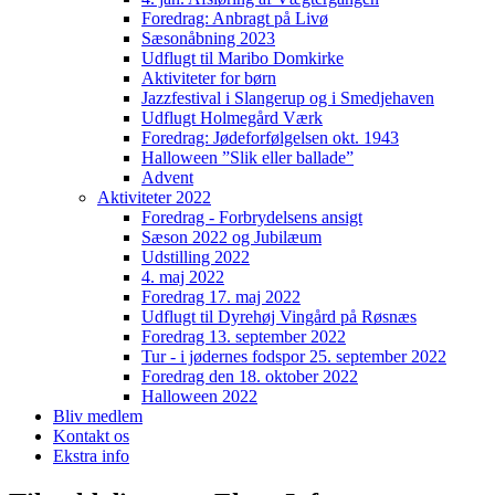
Foredrag: Anbragt på Livø
Sæsonåbning 2023
Udflugt til Maribo Domkirke
Aktiviteter for børn
Jazzfestival i Slangerup og i Smedjehaven
Udflugt Holmegård Værk
Foredrag: Jødeforfølgelsen okt. 1943
Halloween ”Slik eller ballade”
Advent
Aktiviteter 2022
Foredrag - Forbrydelsens ansigt
Sæson 2022 og Jubilæum
Udstilling 2022
4. maj 2022
Foredrag 17. maj 2022
Udflugt til Dyrehøj Vingård på Røsnæs
Foredrag 13. september 2022
Tur - i jødernes fodspor 25. september 2022
Foredrag den 18. oktober 2022
Halloween 2022
Bliv medlem
Kontakt os
Ekstra info