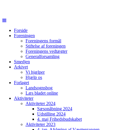
Forside
Foreningen
Foreningens formål
Stiftelse af foreningen
Foreningens vedtægter
Generalforsamling
Smedjen
Arkivet
Vi hjælper
Hjælp os
Forlaget
Landsognsbog
Læs bladet online
Aktiviteter
Aktiviteter 2024
Sæsonåbning 2024
Udstilling 2024
4. maj Frihedsbudskabet
Aktiviteter 2023
4. jan. Afsløring af Vægtergangen