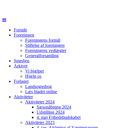
Forside
Foreningen
Foreningens formål
Stiftelse af foreningen
Foreningens vedtægter
Generalforsamling
Smedjen
Arkivet
Vi hjælper
Hjælp os
Forlaget
Landsognsbog
Læs bladet online
Aktiviteter
Aktiviteter 2024
Sæsonåbning 2024
Udstilling 2024
4. maj Frihedsbudskabet
Aktiviteter 2023
4. jan. Afsløring af Vægtergangen