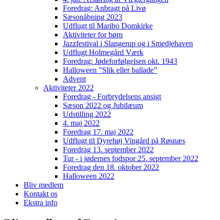
Foredrag: Anbragt på Livø
Sæsonåbning 2023
Udflugt til Maribo Domkirke
Aktiviteter for børn
Jazzfestival i Slangerup og i Smedjehaven
Udflugt Holmegård Værk
Foredrag: Jødeforfølgelsen okt. 1943
Halloween ”Slik eller ballade”
Advent
Aktiviteter 2022
Foredrag - Forbrydelsens ansigt
Sæson 2022 og Jubilæum
Udstilling 2022
4. maj 2022
Foredrag 17. maj 2022
Udflugt til Dyrehøj Vingård på Røsnæs
Foredrag 13. september 2022
Tur - i jødernes fodspor 25. september 2022
Foredrag den 18. oktober 2022
Halloween 2022
Bliv medlem
Kontakt os
Ekstra info