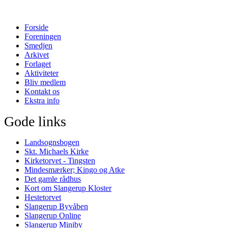
Forside
Foreningen
Smedjen
Arkivet
Forlaget
Aktiviteter
Bliv medlem
Kontakt os
Ekstra info
Gode links
Landsognsbogen
Skt. Michaels Kirke
Kirketorvet - Tingsten
Mindesmærker; Kingo og Atke
Det gamle rådhus
Kort om Slangerup Kloster
Hestetorvet
Slangerup Byvåben
Slangerup Online
Slangerup Miniby